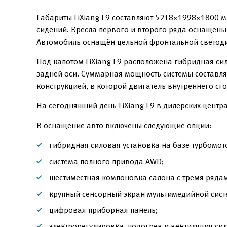
Габариты LiXiang L9 составляют 5218×1998×1800 
сидений. Кресла первого и второго ряда оснащены
Автомобиль оснащён цельной фронтальной светоди
Под капотом LiXiang L9 расположена гибридная сил
задней оси. Суммарная мощность системы составля
конструкцией, в которой двигатель внутреннего сг
На сегодняшний день LiXiang L9 в дилерских центр
В оснащение авто включены следующие опции:
гибридная силовая установка на базе турбомото
система полного привода AWD;
шестиместная компоновка салона с тремя рядам
крупный сенсорный экран мультимедийной сист
цифровая приборная панель;
электрорегулировка, подогрев и вентиляция сид