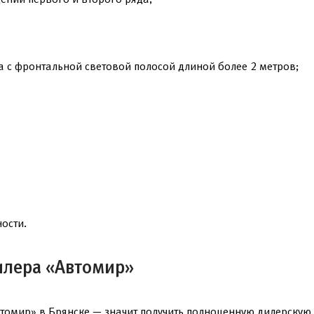
а с фронтальной световой полосой длиной более 2 метров;
ости.
илера «Автомир»
томир» в Брянске — значит получить полноценную дилерскую 