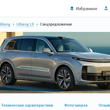
Избранное
iXiang
LiXiang L9
Спецпредложения
Технические характеристики
Фотогалерея
Отзыв