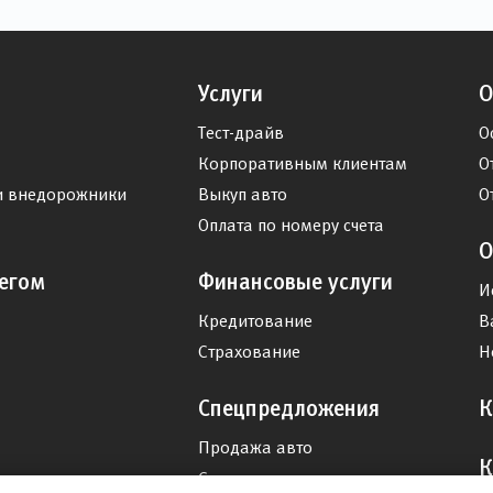
Услуги
О
Тест-драйв
О
Корпоративным клиентам
О
и внедорожники
Выкуп авто
О
Оплата по номеру счета
О
егом
Финансовые услуги
И
Кредитование
В
Страхование
Н
Спецпредложения
К
Продажа авто
К
Сервис