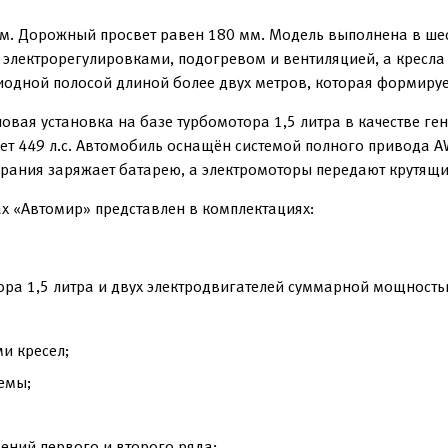
мм. Дорожный просвет равен 180 мм. Модель выполнена в ше
 электрорегулировками, подогревом и вентиляцией, а кресла
одной полосой длиной более двух метров, которая формируе
овая установка на базе турбомотора 1,5 литра в качестве ге
ет 449 л.с. Автомобиль оснащён системой полного привода A
орания заряжает батарею, а электромоторы передают крутящи
ах «Автомир» представлен в комплектациях:
ра 1,5 литра и двух электродвигателей суммарной мощностью
и кресел;
емы;
ений первого и второго ряда;