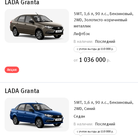
LADA Granta
5MT, 1,6 л, 90 л.с., Бензиновый,
2WD, Золотисто-коричневый
металлик
Лифтбэк
Последний
В наличии:
с учетом выгоды до
110 000
р.
1 036 000
от
р.
Акция
LADA Granta
5MT, 1,6 л, 90 л.с., Бензиновый,
2WD, Синий
Седан
Последний
В наличии:
с учетом выгоды до
110 000
р.