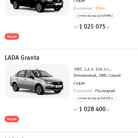
Седан
Мало
В наличии:
с учетом выгоды до
110 000
р.
1 025 075
от
р.
Акция
LADA Granta
5MT, 1,6 л, 106 л.с.,
Бензиновый, 2WD, Серый
Седан
Последний
В наличии:
с учетом выгоды до
340 225
р.
1 028 400
от
р.
Акция