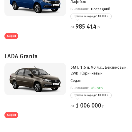
Лифтбэк
Последний
В наличии:
с учетом выгоды до
110 000
р.
985 414
от
р.
Акция
LADA Granta
5MT, 1,6 л, 90 л.с., Бензиновый,
2WD, Коричневый
Седан
Много
В наличии:
с учетом выгоды до
110 000
р.
1 006 000
от
р.
Акция