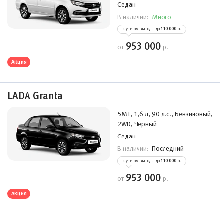
Седан
Много
В наличии:
с учетом выгоды до
110 000
р.
953 000
от
р.
Акция
LADA Granta
5MT, 1,6 л, 90 л.с., Бензиновый,
2WD, Черный
Седан
Последний
В наличии:
с учетом выгоды до
110 000
р.
953 000
от
р.
Акция