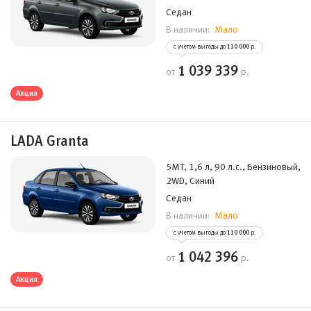
Седан
Мало
В наличии:
с учетом выгоды до
110 000
р.
1 039 339
от
р.
Акция
LADA Granta
5MT, 1,6 л, 90 л.с., Бензиновый,
2WD, Синий
Седан
Мало
В наличии:
с учетом выгоды до
110 000
р.
1 042 396
от
р.
Акция