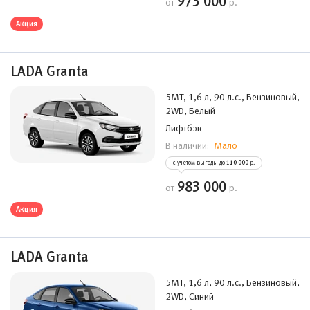
973 000
от
р.
Акция
LADA Granta
5MT, 1,6 л, 90 л.с., Бензиновый,
2WD, Белый
Лифтбэк
Мало
В наличии:
с учетом выгоды до
110 000
р.
983 000
от
р.
Акция
LADA Granta
5MT, 1,6 л, 90 л.с., Бензиновый,
2WD, Синий