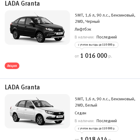
LADA Granta
5MT, 1,6 л, 90 л.с., Бензиновый,
2WD, Черный
Лифтбэк
Последний
В наличии:
с учетом выгоды до
110 000
р.
1 016 000
от
р.
Акция
LADA Granta
5MT, 1,6 л, 90 л.с., Бензиновый,
2WD, Белый
Седан
Последний
В наличии:
с учетом выгоды до
110 000
р.
1 018 414
от
р.