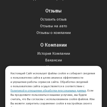
Отзывы
Оставить отзыв
Отзывы на авто
Отзывы о компании
О Компании
История Компании
Вакансии
Новости
Настоящий Сайт использует файлы cookie и собирает сведения
о пользователях сайта в целях анализа эффективности
Карта сайта
и улучшения работы сервисов сайта. Обработка сведений
о пользователях сайта осуществляется в соответствии с
Политикой в отношении обработки персональных данных
. Если
Контакты
Вы продолжите пользоваться нашими услугами, мы будем
считать, что Вы согласны с использованием cookie-файлов. Или
Вы можете запретить сохранение cookie в настройках своего
+7 495 234-33-66