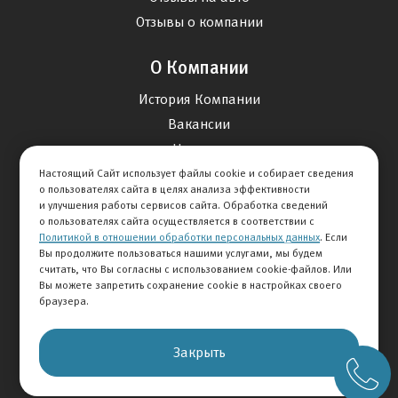
Отзывы о компании
О Компании
История Компании
Вакансии
Новости
Настоящий Сайт использует файлы cookie и собирает сведения
о пользователях сайта в целях анализа эффективности
Карта сайта
и улучшения работы сервисов сайта. Обработка сведений
о пользователях сайта осуществляется в соответствии с
Политикой в отношении обработки персональных данных
. Если
Контакты
Вы продолжите пользоваться нашими услугами, мы будем
считать, что Вы согласны с использованием cookie-файлов. Или
Вы можете запретить сохранение cookie в настройках своего
+7 495 234-33-66
браузера.
Клиентская служба
Закрыть
© 2026 АВТОМИР
Правовая информация