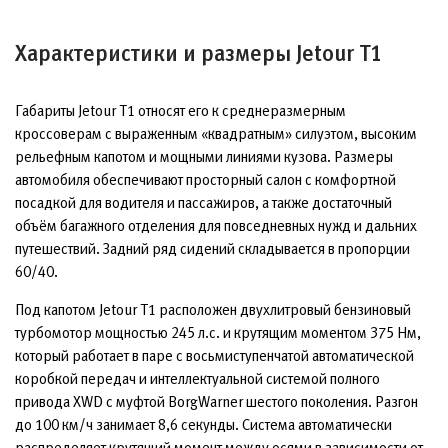
Характеристики и размеры Jetour T1
Габариты Jetour T1 относят его к среднеразмерным
кроссоверам с выраженным «квадратным» силуэтом, высоким
рельефным капотом и мощными линиями кузова. Размеры
автомобиля обеспечивают просторный салон с комфортной
посадкой для водителя и пассажиров, а также достаточный
объём багажного отделения для повседневных нужд и дальних
путешествий. Задний ряд сидений складывается в пропорции
60/40.
Под капотом Jetour T1 расположен двухлитровый бензиновый
турбомотор мощностью 245 л.с. и крутящим моментом 375 Нм,
который работает в паре с восьмиступенчатой автоматической
коробкой передач и интеллектуальной системой полного
привода XWD с муфтой BorgWarner шестого поколения. Разгон
до 100 км/ч занимает 8,6 секунды. Система автоматически
распределяет крутящий момент между осями в зависимости от