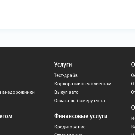
Услуги
О
Тест-драйв
О
Корпоративным клиентам
О
и внедорожники
Выкуп авто
О
Оплата по номеру счета
О
егом
Финансовые услуги
И
Кредитование
В