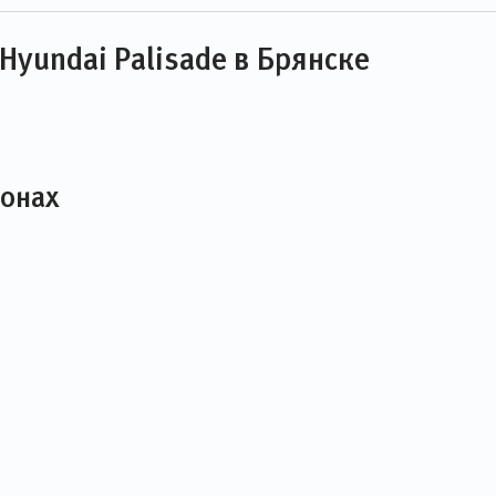
yundai Palisade в Брянске
лонах