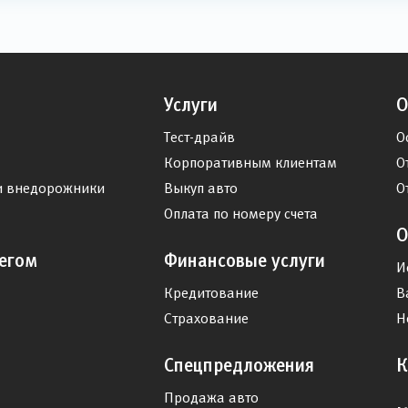
Услуги
О
Тест-драйв
О
Корпоративным клиентам
О
и внедорожники
Выкуп авто
О
Оплата по номеру счета
О
егом
Финансовые услуги
И
Кредитование
В
Страхование
Н
Спецпредложения
К
Продажа авто