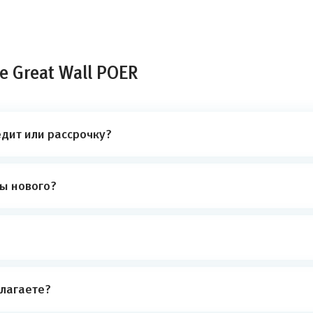
 Great Wall POER
едит или рассрочку?
ты нового?
лагаете?