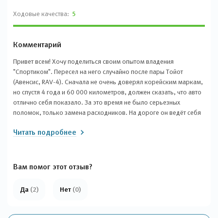
Ходовые качества:
5
Комментарий
Привет всем! Хочу поделиться своим опытом владения
"Спортиком". Пересел на него случайно после пары Тойот
(Авенсис, RAV-4). Сначала не очень доверял корейским маркам,
но спустя 4 года и 60 000 километров, должен сказать, что авто
отлично себя показало. За это время не было серьезных
поломок, только замена расходников. На дороге он ведёт себя
замечательно, даже по бездорожью можно ехать без проблем.
Читать подробнее
Единственное, передние стойки немного широкие, надо
учитывать этот момент, чтобы не пропустить кого-то в "слепой
зоне". Комфорт и удобство на хорошем уровне, подвеска
прочная, двигатель работает без нареканий. Очень порадовал
Вам помог этот отзыв?
расход топлива - около 7,5-8 литров в среднем, что для такой
машины считаю нормальным. Хотелось бы немного больший
Да
(2)
Нет
(0)
багажник, но по нужде можно сложить задние сиденья. В
общем, только положительные впечатления от этой машины!