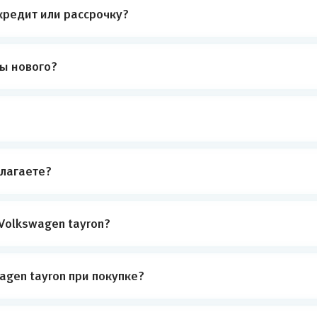
кредит или рассрочку?
ты нового?
лагаете?
Volkswagen tayron?
gen tayron при покупке?