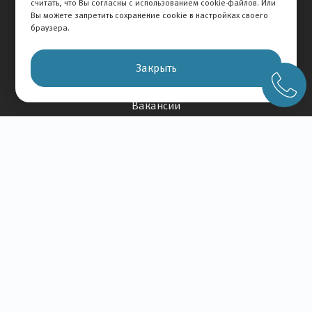
считать, что Вы согласны с использованием cookie-файлов. Или
Отзывы на авто
Вы можете запретить сохранение cookie в настройках своего
Отзывы о компании
браузера.
О Компании
Закрыть
История Компании
Вакансии
Новости
Карта сайта
Контакты
+7 495 234-33-66
Клиентская служба
© 2026 АВТОМИР
Правовая информация