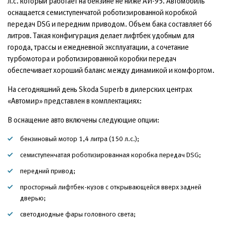
л.с. который работает на бензине не ниже АИ-95. Автомобиль
оснащается семиступенчатой роботизированной коробкой
передач DSG и передним приводом. Объем бака составляет 66
литров. Такая конфигурация делает лифтбек удобным для
города, трассы и ежедневной эксплуатации, а сочетание
турбомотора и роботизированной коробки передач
обеспечивает хороший баланс между динамикой и комфортом.
На сегодняшний день Skoda Superb в дилерских центрах
«Автомир» представлен в комплектациях:
В оснащение авто включены следующие опции:
бензиновый мотор 1,4 литра (150 л.с.);
семиступенчатая роботизированная коробка передач DSG;
передний привод;
просторный лифтбек-кузов с открывающейся вверх задней
дверью;
светодиодные фары головного света;