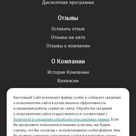
Дисконтная программа
Отзывы
Оставить отзыв
Отзывы на авто
Отзывы о компании
О Компании
История Компании
Вакансии
Новости
Настоящий Сайт использует файлы cookie и собирает сведения
о пользователях сайта в целях анализа эффективности
Карта сайта
и улучшения работы сервисов сайта. Обработка сведений
о пользователях сайта осуществляется в соответствии с
Политикой в отношении обработки персональных данных
. Если
Контакты
Вы продолжите пользоваться нашими услугами, мы будем
считать, что Вы согласны с использованием cookie-файлов. Или
Вы можете запретить сохранение cookie в настройках своего