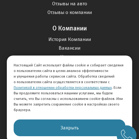
Отзывы на авто
Отзывы о компании
О Компании
История Компании
Вакансии
Новости
Настоящий Сайт использует файлы cookie и собирает сведения
о пользователях сайта в целях анализа эффективности
Карта сайта
и улучшения работы сервисов сайта. Обработка сведений
о пользователях сайта осуществляется в соответствии с
Политикой в отношении обработки персональных данных
. Если
Контакты
Вы продолжите пользоваться нашими услугами, мы будем
считать, что Вы согласны с использованием cookie-файлов. Или
Вы можете запретить сохранение cookie в настройках своего
+7 495 234-33-66
браузера.
Клиентская служба
Закрыть
© 2026 АВТОМИР
Правовая информация