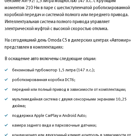
бензине АИ-92: 1,5 литра мощностью 147 л.с. с крутящим
моментом 210 Нм в паре с шестиступенчатой роботизированной
коробкой передач и системой полного или переднего привода.
Интеллектуальная система полного привода управляет
электрической муфтой с высокой скоростью отклика.
На сегодняшний день Omoda C5 в дилерских центрах «Автомир»
представлен в комплектациях:
В оснащение авто включены следующие опции:
бензиновый турбомотор 1,5 литра (147 л.с.);
роботизированная коробка DCT6;
передний или полный привод в зависимости от комплектации;
мультимедийная система с двумя сенсорными экранами 10,25
дюйма;
поддержка Apple CarPlay и Android Auto;
камера заднего вида и парковочные датчики;
кондиционер или двухзонный климат-контроль в зависимости от