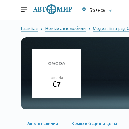
Брянск
Главная
Новые автомобили
Модельный ряд 
Omoda
C7
Авто в наличии
Комплектации и цены