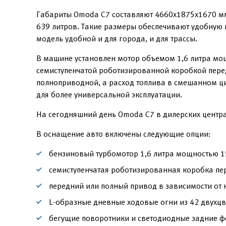
Габариты Omoda C7 составляют 4660x1875x1670 мм
639 литров. Такие размеры обеспечивают удобную п
модель удобной и для города, и для трассы.
В машине установлен мотор объемом 1,6 литра мощ
семиступенчатой роботизированной коробкой перед
полноприводной, а расход топлива в смешанном цик
для более универсальной эксплуатации.
На сегодняшний день Omoda C7 в дилерских центра
В оснащение авто включены следующие опции:
бензиновый турбомотор 1,6 литра мощностью 15
семиступенчатая роботизированная коробка пе
передний или полный привод в зависимости от 
L-образные дневные ходовые огни из 42 двухцв
бегущие поворотники и светодиодные задние ф