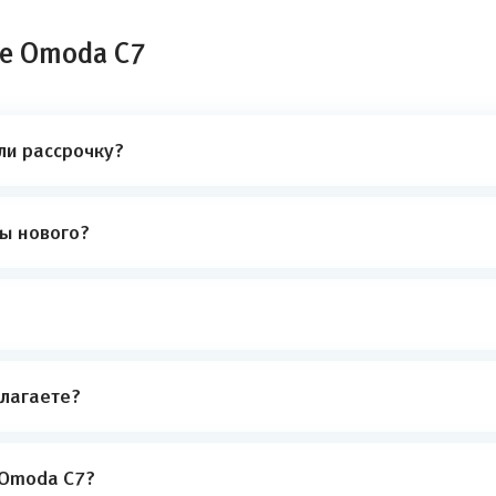
ле Omoda C7
ли рассрочку?
ты нового?
лагаете?
 Omoda C7?