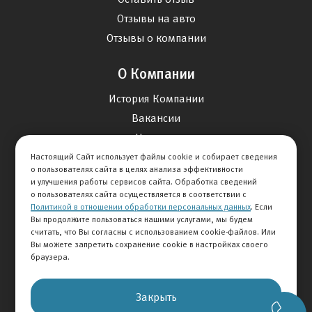
Отзывы на авто
Отзывы о компании
О Компании
История Компании
Вакансии
Новости
Настоящий Сайт использует файлы cookie и собирает сведения
о пользователях сайта в целях анализа эффективности
Карта сайта
и улучшения работы сервисов сайта. Обработка сведений
о пользователях сайта осуществляется в соответствии с
Политикой в отношении обработки персональных данных
. Если
Контакты
Вы продолжите пользоваться нашими услугами, мы будем
считать, что Вы согласны с использованием cookie-файлов. Или
Вы можете запретить сохранение cookie в настройках своего
+7 495 234-33-66
браузера.
Клиентская служба
Закрыть
© 2026 АВТОМИР