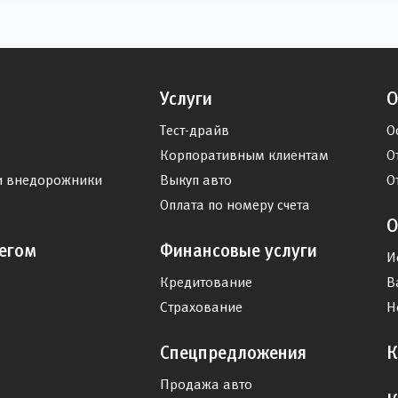
Услуги
О
Тест-драйв
О
Корпоративным клиентам
О
и внедорожники
Выкуп авто
О
Оплата по номеру счета
О
егом
Финансовые услуги
И
Кредитование
В
Страхование
Н
Спецпредложения
К
Продажа авто