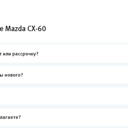
е Mazda CX-60
т или рассрочку?
ты нового?
лагаете?