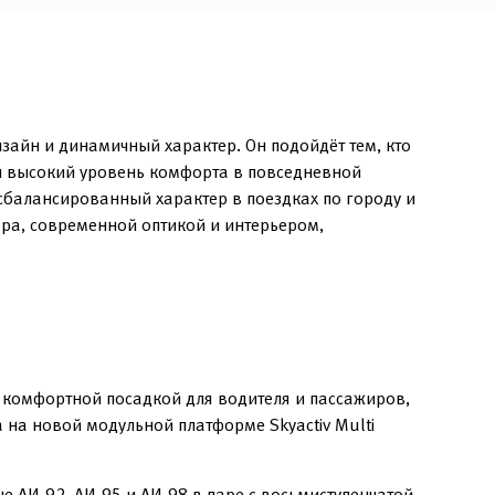
айн и динамичный характер. Он подойдёт тем, кто
и высокий уровень комфорта в повседневной
сбалансированный характер в поездках по городу и
ра, современной оптикой и интерьером,
комфортной посадкой для водителя и пассажиров,
 на новой модульной платформе Skyactiv Multi
 АИ-92, АИ-95 и АИ-98 в паре с восьмиступенчатой