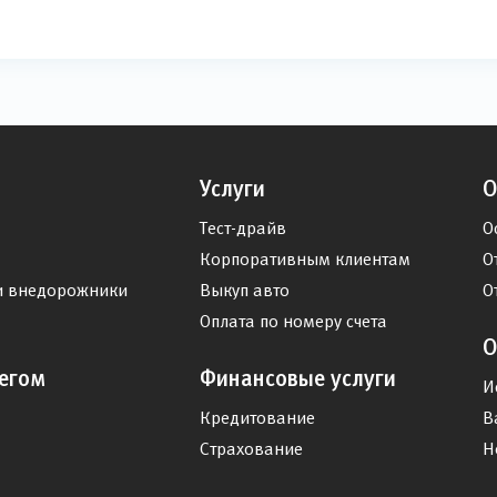
Услуги
О
Тест-драйв
О
Корпоративным клиентам
О
и внедорожники
Выкуп авто
О
Оплата по номеру счета
О
егом
Финансовые услуги
И
Кредитование
В
Страхование
Н