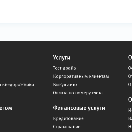
Услуги
О
Тест-драйв
О
Корпоративным клиентам
О
и внедорожники
Выкуп авто
О
Оплата по номеру счета
О
егом
Финансовые услуги
И
Кредитование
В
Страхование
Н