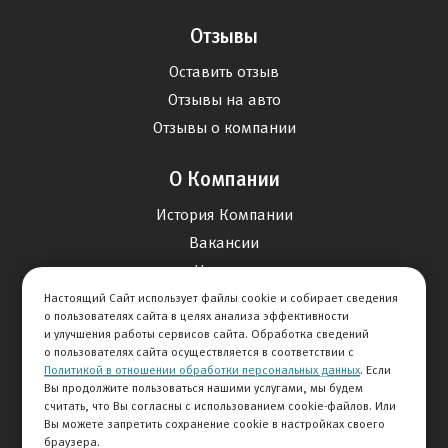
Отзывы
Оставить отзыв
Отзывы на авто
Отзывы о компании
О Компании
История Компании
Вакансии
Новости
Настоящий Сайт использует файлы cookie и собирает сведения
о пользователях сайта в целях анализа эффективности
Карта сайта
и улучшения работы сервисов сайта. Обработка сведений
о пользователях сайта осуществляется в соответствии с
Политикой в отношении обработки персональных данных
. Если
Контакты
Вы продолжите пользоваться нашими услугами, мы будем
считать, что Вы согласны с использованием cookie-файлов. Или
Вы можете запретить сохранение cookie в настройках своего
+7 495 234-33-66
браузера.