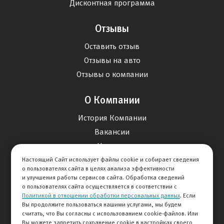
Дисконтная программа
Отзывы
Оставить отзыв
Отзывы на авто
Отзывы о компании
О Компании
История Компании
Вакансии
Новости
Настоящий Сайт использует файлы cookie и собирает сведения
о пользователях сайта в целях анализа эффективности
Карта сайта
и улучшения работы сервисов сайта. Обработка сведений
о пользователях сайта осуществляется в соответствии с
Политикой в отношении обработки персональных данных
. Если
Контакты
Вы продолжите пользоваться нашими услугами, мы будем
считать, что Вы согласны с использованием cookie-файлов. Или
Вы можете запретить сохранение cookie в настройках своего