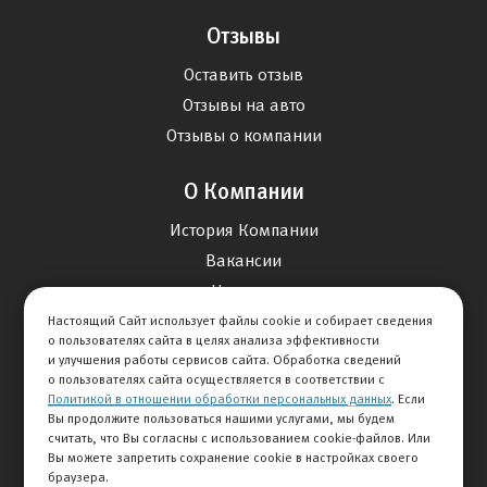
Отзывы
Оставить отзыв
Отзывы на авто
Отзывы о компании
О Компании
История Компании
Вакансии
Новости
Настоящий Сайт использует файлы cookie и собирает сведения
о пользователях сайта в целях анализа эффективности
Карта сайта
и улучшения работы сервисов сайта. Обработка сведений
о пользователях сайта осуществляется в соответствии с
Политикой в отношении обработки персональных данных
. Если
Контакты
Вы продолжите пользоваться нашими услугами, мы будем
считать, что Вы согласны с использованием cookie-файлов. Или
Вы можете запретить сохранение cookie в настройках своего
+7 495 234-33-66
браузера.