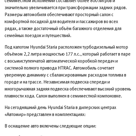
семиместном исполнении составляет более 800 литров и
значительно увеличивается при трансформации задних рядов.
Размеры автомобиля обеспечивают просторный салон с
комфортной посадкой для водителя и пассажиров во всех
рядах, а также достаточный объём багажного отделения для
семейных поездок и путешествий.
Под капотом Hyundai Staria расположен турбодизельный мотор
объёмом 2,2 литра мощностью 177 л.с., который работает в паре
с восьмиступенчатой автоматической коробкой передач и
системой полного привода HTRAC. Автомобиль сочетает
уверенную динамику с сбалансированным расходом топлива в
городе и на трассе. Независимая подвеска спереди и
многорычажная задняя подвеска обеспечивают высокий уровень
плавности хода. Салон выполнен в семиместной компоновке.
На сегодняшний день Hyundai Staria в дилерских центрах
«Автомир» представлен в комплектациях:
В оснащение авто включены следующие опции: