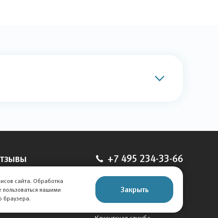
тзывы
+7 495 234-33-66
ставить отзыв
Мы в соцсетях
висов сайта. Обработка
Закрыть
тзывы на авто
е пользоваться нашими
о браузера.
тзывы о компании