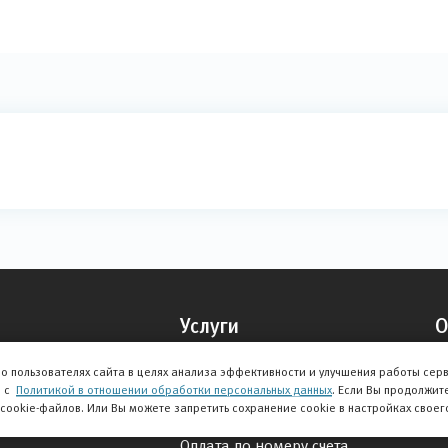
Услуги
О
Тест-драйв
О
о пользователях сайта в целях анализа эффективности и улучшения работы сер
Корпоративным клиентам
О
и с
Политикой в отношении обработки персональных данных
. Если Вы продолжит
 cookie-файлов. Или Вы можете запретить сохранение cookie в настройках своег
и внедорожники
Выкуп авто
О
Оплата по номеру счета