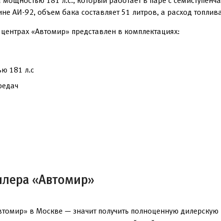
 мощностью 181 л.с., который работает в паре с семиступен
е АИ-92, объем бака составляет 51 литров, а расход топлива
центрах «Автомир» представлен в комплектациях:
ю 181 л.с
редач
илера «Автомир»
томир» в Москве — значит получить полноценную дилерскую 