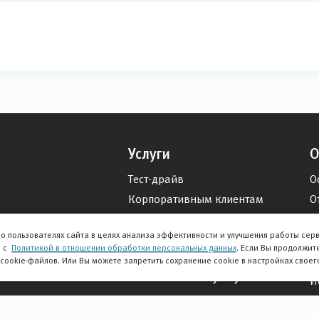
Услуги
О
Тест-драйв
О
Корпоративным клиентам
О
и внедорожники
Выкуп авто
О
о пользователях сайта в целях анализа эффективности и улучшения работы сер
Оплата по номеру счета
и с
Политикой в отношении обработки персональных данных
. Если Вы продолжит
О
 cookie-файлов. Или Вы можете запретить сохранение cookie в настройках своег
егом
Финансовые услуги
И
Кредитование
В