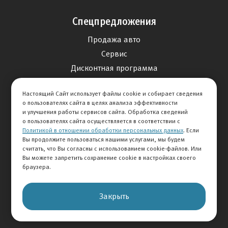
Спецпредложения
Продажа авто
Сервис
Дисконтная программа
Отзывы
Настоящий Сайт использует файлы cookie и собирает сведения
о пользователях сайта в целях анализа эффективности
Оставить отзыв
и улучшения работы сервисов сайта. Обработка сведений
о пользователях сайта осуществляется в соответствии с
Отзывы на авто
Политикой в отношении обработки персональных данных
. Если
Вы продолжите пользоваться нашими услугами, мы будем
Отзывы о компании
считать, что Вы согласны с использованием cookie-файлов. Или
Вы можете запретить сохранение cookie в настройках своего
О Компании
браузера.
История Компании
Закрыть
Вакансии
Новости