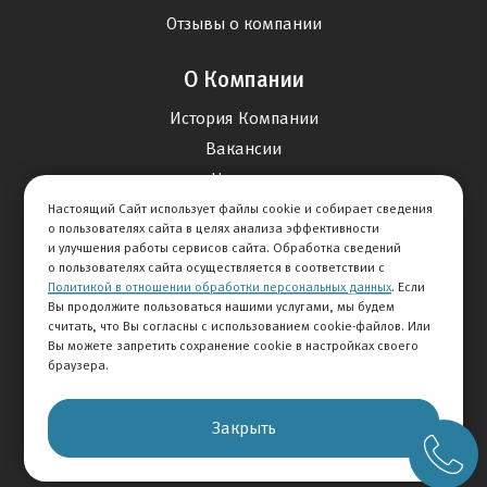
Отзывы о компании
О Компании
История Компании
Вакансии
Новости
Настоящий Сайт использует файлы cookie и собирает сведения
о пользователях сайта в целях анализа эффективности
Карта сайта
и улучшения работы сервисов сайта. Обработка сведений
о пользователях сайта осуществляется в соответствии с
Политикой в отношении обработки персональных данных
. Если
Контакты
Вы продолжите пользоваться нашими услугами, мы будем
считать, что Вы согласны с использованием cookie-файлов. Или
Вы можете запретить сохранение cookie в настройках своего
+7 495 234-33-66
браузера.
Клиентская служба
Закрыть
© 2026 АВТОМИР
Правовая информация