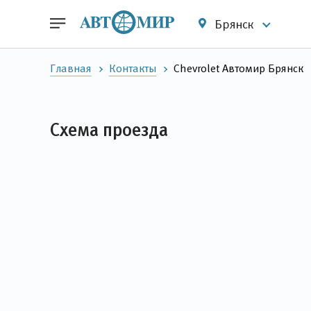
Брянск
Главная
Контакты
Chevrolet Автомир Брянск
Детальная
информация
Схема проезда
дилерского
центра