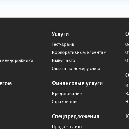
Услуги
О
Тест-драйв
О
Корпоративным клиентам
О
и внедорожники
Выкуп авто
О
Оплата по номеру счета
О
егом
Финансовые услуги
И
Кредитование
В
Страхование
Н
Спецпредложения
К
Продажа авто