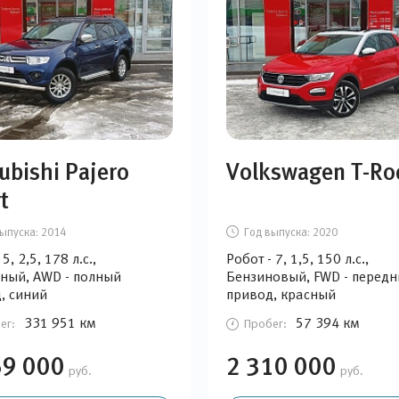
ubishi Pajero
Volkswagen T-Ro
t
ыпуска:
2014
Год выпуска:
2020
5, 2,5, 178 л.с.,
Робот - 7, 1,5, 150 л.с.,
ный, AWD - полный
Бензиновый, FWD - передн
, синий
привод, красный
331 951 км
57 394 км
ег:
Пробег:
69 000
2 310 000
руб.
руб.