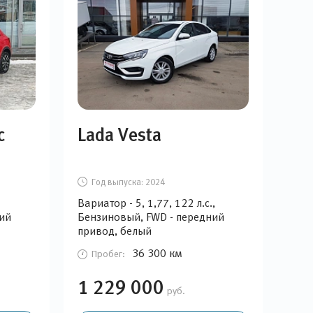
c
Lada Vesta
Год выпуска:
2024
Вариатор - 5, 1,77, 122 л.с.,
ий
Бензиновый, FWD - передний
привод, белый
36 300 км
Пробег:
1 229 000
руб.