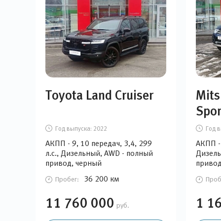
Toyota Land Cruiser
Mits
Spor
Год выпуска:
2022
Год в
АКПП - 9, 10 передач, 3,4, 299
АКПП - 
л.с., Дизельный, AWD - полный
Дизель
привод, черный
привод
36 200 км
Пробег:
Проб
11 760 000
1 1
руб.