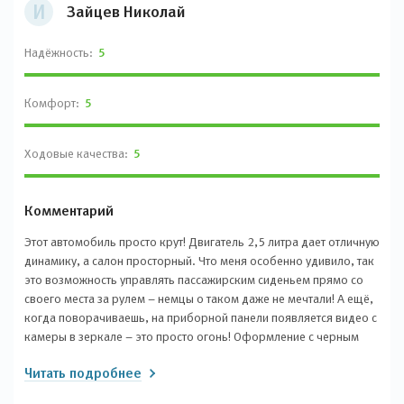
И
Зайцев Николай
Надёжность:
5
Комфорт:
5
Ходовые качества:
5
Комментарий
Этот автомобиль просто крут! Двигатель 2,5 литра дает отличную
динамику, а салон просторный. Что меня особенно удивило, так
это возможность управлять пассажирским сиденьем прямо со
своего места за рулем – немцы о таком даже не мечтали! А ещё,
когда поворачиваешь, на приборной панели появляется видео с
камеры в зеркале – это просто огонь! Оформление с черным
потолком выглядит очень стильно, а светодиодные фары –
Читать подробнее
просто офигенные. Вентиляция сидений спасает летом, а
колесные диски просто супер. Более того, шумка в салоне