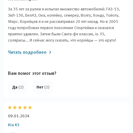
За 35 лет за рулем я испытал множество автомобилей: ГАЗ-53,
ЗиЛ-130, БелАЗ, Ока, копейку, семерку, Волгу, Хонду, Тойоту,
Мерс. Корейцев я и не рассматривал 20 лет назад. Но в 2005
году попробовал первое поколение Спортейжа и оказался
приятно удивлен. Затем были Санта-фе классик, ix-35,
солярисы... И сейчас могу сказать, что корейцы — это круто!
После тест-драйва на Kia K5 я понял, что он не уступает
Читать подробнее
конкурентам — Toyota Camry, Ford Mondeo, Hyundai Sonata, даже
Mercedes E200. Да, мерс — это мерс, но K5 — прекрасная
машина! Великолепный внешний вид, комфортный салон,
полный набор систем безопасности и электронных помощников,
Вам помог этот отзыв?
надежность, проверенная временем.
Да
(2)
Нет
(2)
09.01.2024
Kia K5