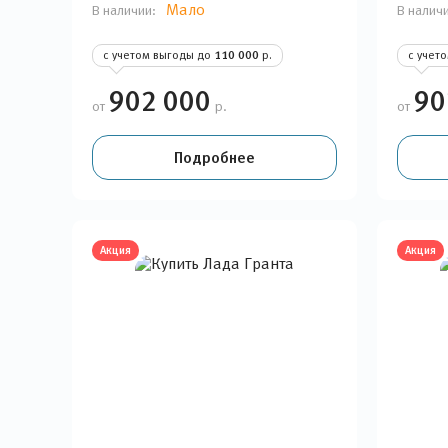
Мало
В наличии:
В налич
с учетом выгоды до
110 000
р.
с учет
902 000
90
от
р.
от
Подробнее
Акция
Акция