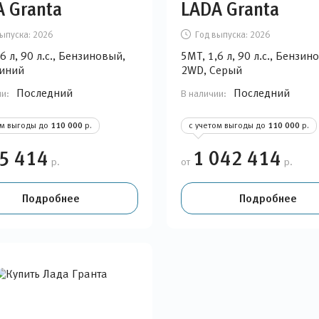
 Granta
LADA Granta
ыпуска:
2026
Год выпуска:
2026
6 л, 90 л.с., Бензиновый,
5MT, 1,6 л, 90 л.с., Бензин
иний
2WD, Серый
Последний
Последний
ии:
В наличии:
ом выгоды до
110 000
р.
с учетом выгоды до
110 000
р.
5 414
1 042 414
р.
от
р.
Подробнее
Подробнее