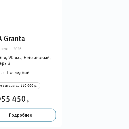
 Granta
ыпуска:
2026
6 л, 90 л.с., Бензиновый,
Серый
Последний
ии:
ом выгоды до
110 000
р.
055 450
р.
Подробнее