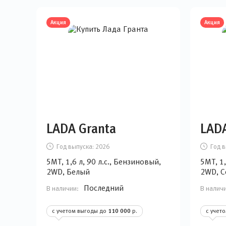
Акция
Акция
LADA Granta
LADA
Год выпуска:
2026
Год в
5MT, 1,6 л, 90 л.с., Бензиновый,
5MT, 1,
2WD, Белый
2WD, С
Последний
В наличии:
В налич
с учетом выгоды до
110 000
р.
с учет