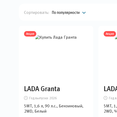
Сортировать:
По популярности
Акция
Акция
LADA Granta
LADA
Год выпуска:
2026
Год в
5MT, 1,6 л, 90 л.с., Бензиновый,
5MT, 1,
2WD, Белый
2WD, 