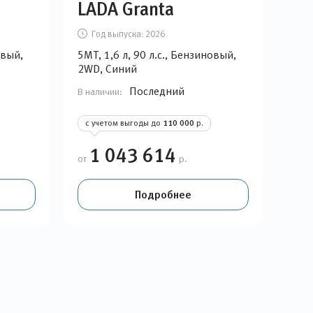
LADA Granta
Год выпуска:
2026
овый,
5MT, 1,6 л, 90 л.с., Бензиновый,
2WD, Синий
Последний
В наличии:
с учетом выгоды до
110 000
р.
1 043 614
от
р.
Подробнее