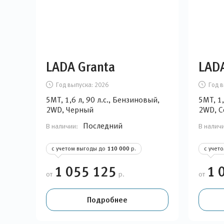
LADA Granta
LADA
Год выпуска:
2026
Год в
5MT, 1,6 л, 90 л.с., Бензиновый,
5MT, 1,
2WD, Черный
2WD, 
Последний
В наличии:
В налич
с учетом выгоды до
110 000
р.
с учет
1 055 125
1 
от
р.
от
Подробнее