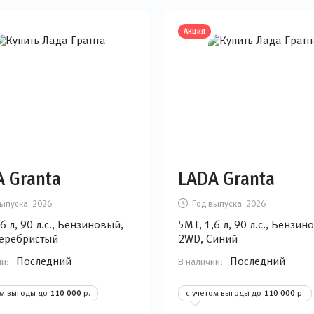
Акция
 Granta
LADA Granta
ыпуска:
2026
Год выпуска:
2026
6 л, 90 л.с., Бензиновый,
5MT, 1,6 л, 90 л.с., Бензин
еребристый
2WD, Синий
Последний
Последний
ии:
В наличии:
ом выгоды до
110 000
р.
с учетом выгоды до
110 000
р.