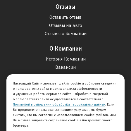
Отзывы
Оставить отзыв
Отзывы на авто
Отзывы о компании
О Компании
История Компании
Вакансии
Новости
Настоящий Сайт использует файлы cookie и собирает сведения
о пользователях сайта в целях анализа эффективности
Карта сайта
и улучшения работы сервисов сайта. Обработка сведений
о пользователях сайта осуществляется в соответствии с
Политикой в отношении обработки персональных данных
. Если
Контакты
Вы продолжите пользоваться нашими услугами, мы будем
считать, что Вы согласны с использованием cookie-файлов. Или
Вы можете запретить сохранение cookie в настройках своего
+7 495 234-33-66
браузера.