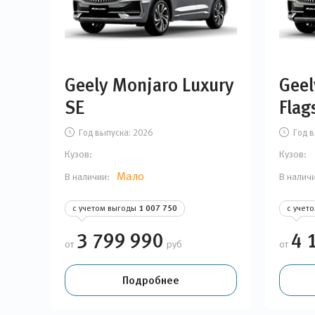
Geely Monjaro Luxury
Geel
SE
Flag
Год выпуска:
2026
Год в
Кузов:
Кузов:
Мало
В наличии:
В налич
с учетом выгоды
1 007 750
с учет
3 799 990
4 
от
руб
от
Подробнее