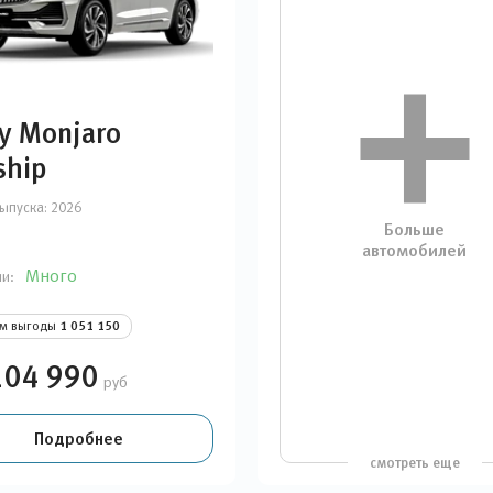
y Monjaro
ship
ыпуска:
2026
Больше
автомобилей
Много
ии:
ом выгоды
1 051 150
104 990
руб
Подробнее
смотреть еще