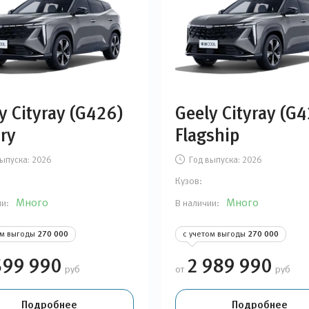
y Cityray (G426)
Geely Cityray (G
ry
Flagship
ыпуска:
2026
Год выпуска:
2026
Кузов:
Много
Много
ии:
В наличии:
ом выгоды
270 000
с учетом выгоды
270 000
599 990
2 989 990
руб
от
руб
Подробнее
Подробнее