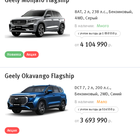
Geely Monjaro Flagship
8AT, 2 л, 238 л.с., Бензиновый,
4WD, Серый
Много
В наличии:
с учетом выгоды до
1 050 550
р.
4 104 990
от
р.
Новинка
Акция
Geely Okavango Flagship
DCT 7, 2 л, 200 л.с.,
Бензиновый, 2WD, Синий
Мало
В наличии:
с учетом выгоды до
516 550
р.
3 693 990
от
р.
Акция