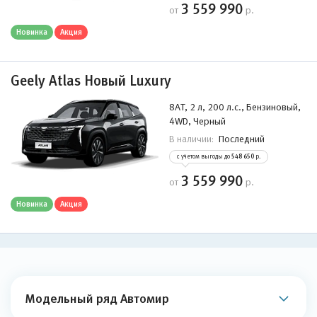
3 559 990
от
р.
Новинка
Акция
Geely Atlas Новый Luxury
8AT, 2 л, 200 л.с., Бензиновый,
4WD, Черный
Последний
В наличии:
с учетом выгоды до
548 650
р.
3 559 990
от
р.
Новинка
Акция
Модельный ряд Автомир