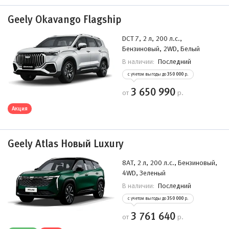
Geely Okavango Flagship
DCT 7, 2 л, 200 л.с.,
Бензиновый, 2WD, Белый
Последний
В наличии:
с учетом выгоды до
350 000
р.
3 650 990
от
р.
Акция
Geely Atlas Новый Luxury
8AT, 2 л, 200 л.с., Бензиновый,
4WD, Зеленый
Последний
В наличии:
с учетом выгоды до
350 000
р.
3 761 640
от
р.