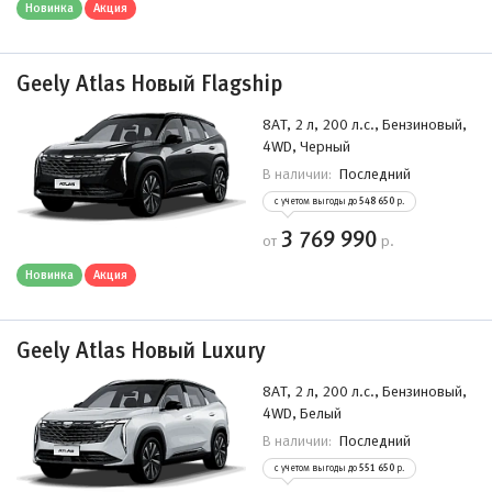
Новинка
Акция
Geely Atlas Новый Flagship
8AT, 2 л, 200 л.с., Бензиновый,
4WD, Черный
Последний
В наличии:
с учетом выгоды до
548 650
р.
3 769 990
от
р.
Новинка
Акция
Geely Atlas Новый Luxury
8AT, 2 л, 200 л.с., Бензиновый,
4WD, Белый
Последний
В наличии:
с учетом выгоды до
551 650
р.