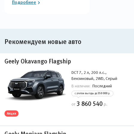
Подробнее
Рекомендуем новые авто
Geely Okavango Flagship
DCT 7, 2 л, 200 л.с.,
Бензиновый, 2WD, Серый
Последний
В наличии:
с учетом выгоды до
350 000
р.
3 860 540
от
р.
Акция