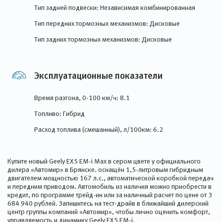
Тип задней подвески: Независимая комбинированная
Тип передних тормозных механизмов: Дисковые
Тип задних тормозных механизмов: Дисковые
Эксплуатационные показатели
Время разгона, 0-100 км/ч: 8.1
Топливо: Гибрид
Расход топлива (смешанный), л/100км: 6.2
Купите новый Geely EX5 EM-i Max в сером цвете у официального
дилера «Автомир» в Брянске. оснащён 1,5-литровым гибридным
двигателем мощностью 167 л.с., автоматической коробкой передач
и передним приводом. Автомобиль из наличия можно приобрести в
кредит, по программе трейд-ин или за наличный расчет по цене от 3
684 940 рублей. Запишитесь на тест-драйв в ближайший дилерский
центр группы компаний «Автомир», чтобы лично оценить комфорт,
управляемость и динамику Geely EX5 EM-i.