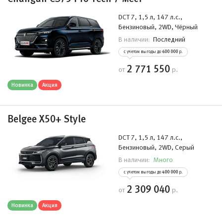
DCT 7, 1,5 л, 147 л.с.,
Бензиновый, 2WD, Чёрный
Последний
В наличии:
с учетом выгоды до
600 000
р.
2 771 550
от
р.
Новинка
Акция
Belgee Х50+ Style
DCT 7, 1,5 л, 147 л.с.,
Бензиновый, 2WD, Серый
Много
В наличии:
с учетом выгоды до
400 000
р.
2 309 040
от
р.
Новинка
Акция