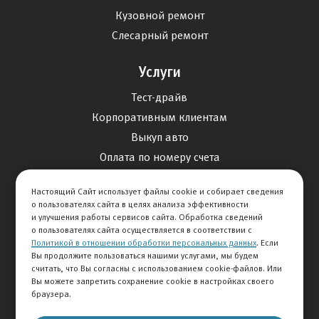
Кузовной ремонт
Слесарный ремонт
Услуги
Тест-драйв
Корпоративным клиентам
Выкуп авто
Оплата по номеру счета
Финансовые услуги
Настоящий Сайт использует файлы cookie и собирает сведения
о пользователях сайта в целях анализа эффективности
и улучшения работы сервисов сайта. Обработка сведений
Кредитование
о пользователях сайта осуществляется в соответствии с
Страхование
Политикой в отношении обработки персональных данных
. Если
Вы продолжите пользоваться нашими услугами, мы будем
считать, что Вы согласны с использованием cookie-файлов. Или
Спецпредложения
Вы можете запретить сохранение cookie в настройках своего
браузера.
Продажа авто