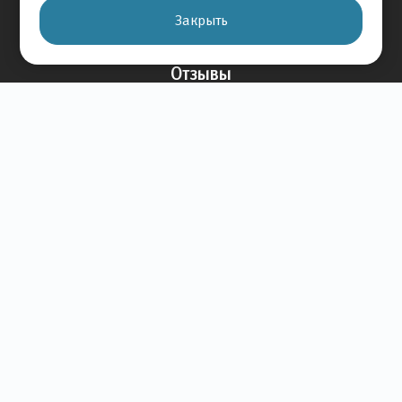
Сервис
Закрыть
Дисконтная программа
Отзывы
Оставить отзыв
Отзывы на авто
Отзывы о компании
О Компании
История Компании
Вакансии
Новости
Карта сайта
Контакты