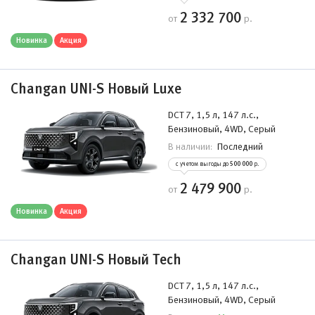
2 332 700
от
р.
Новинка
Акция
Changan UNI-S Новый Luxe
DCT 7, 1,5 л, 147 л.с.,
Бензиновый, 4WD, Серый
Последний
В наличии:
с учетом выгоды до
500 000
р.
2 479 900
от
р.
Новинка
Акция
Changan UNI-S Новый Tech
DCT 7, 1,5 л, 147 л.с.,
Бензиновый, 4WD, Серый