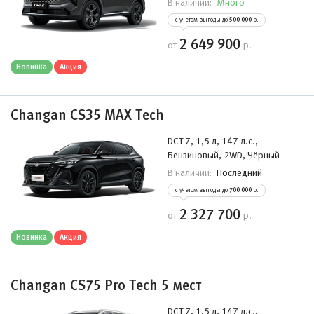
Много
В наличии:
с учетом выгоды до
500 000
р.
2 649 900
от
р.
Новинка
Акция
Changan CS35 MAX Tech
DCT 7, 1,5 л, 147 л.с.,
Бензиновый, 2WD, Чёрный
Последний
В наличии:
с учетом выгоды до
700 000
р.
2 327 700
от
р.
Новинка
Акция
Changan CS75 Pro Tech 5 мест
DCT 7, 1,5 л, 147 л.с.,